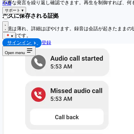
不審な発言を繰り返し確認できます。再生を制御すれば、何
FAQ
サポート
▾
永久に保存される証拠
記憶は薄れ、詳細はぼやけます。録音は会話が起きたままの
用可能です。
▾
サインイン
登録
Open menu