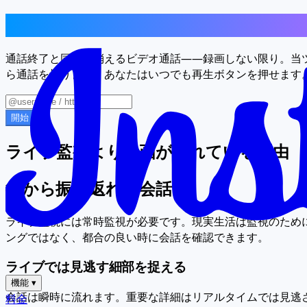
すべてのビデオチャットを保存、あら
通話終了と同時に消えるビデオ通話——録画しない限り。当ツ
ら通話を切ります。あなたはいつでも再生ボタンを押せます
開始
ライブ監視より録画が優れている理由
後から振り返れる会話
ライブ監視には常時監視が必要です。現実生活は監視のため
ングではなく、都合の良い時に会話を確認できます。
ライブでは見逃す細部を捉える
機能
▾
会話は瞬時に流れます。重要な詳細はリアルタイムでは見逃
料金