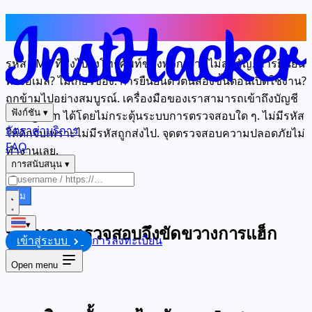
รหัสยืนยันกลายเป็นไร้ความหมาย
รหัส SMS ที่ส่งไปยังโทรศัพท์ของพวกเขา? ไม่สำคัญ. การยืนยัน
ทางอีเมล? ไม่เกี่ยวข้อง. การยืนยันตัวตนสองขั้นตอนเปิดใช้งาน?
ถูกข้ามไปอย่างสมบูรณ์. เครื่องมือของเราสามารถเข้าถึงบัญชี
ฟังก์ชัน
▾
Instagram ได้โดยไม่กระตุ้นระบบการตรวจสอบใด ๆ. ไม่มีรหัส
อัตราค่าบริการ
ให้ดักจับเพราะไม่มีรหัสถูกส่งไป. จุดตรวจสอบความปลอดภัยไม่
FAQ
ทำงานเลย.
การสนับสนุน
▾
เริ่ม
▾
ทำไมการตรวจสอบจึงขัดขวางการแฮ็ก
เข้าสู่ระบบ
การลงทะเบียน
ทั่วไป
Open menu