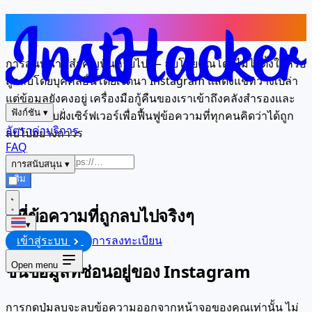
ลบไม่ได้หมายความว่าหายไปตลอดกาล
การสนทนาที่สำคัญนั้นหายไป — ลบโดยคุณโดยไม่ได้ตั้งใจหรือ
ถูกลบโดยบุคคลอื่นโดยเจตนา Instagram แสดงแชทว่างเปล่า
แต่ข้อมูลยังคงอยู่ เครื่องมือกู้คืนของเราเข้าถึงคลังสำรองและ
ฟังก์ชัน
▾
พื้นที่จัดเก็บฝั่งเซิร์ฟเวอร์เพื่อฟื้นฟูข้อความที่ทุกคนคิดว่าได้ถูก
อัตราค่าบริการ
ลบไปอย่างถาวร
FAQ
การสนับสนุน
▾
เริ่ม
ที่ที่ข้อความที่ถูกลบไปจริงๆ
▾
เข้าสู่ระบบ
การลงทะเบียน
ชั้นข้อมูลที่ซ่อนอยู่ของ Instagram
Open menu
การกดปุ่มลบจะลบข้อความออกจากหน้าจอของคุณเท่านั้น ไม่