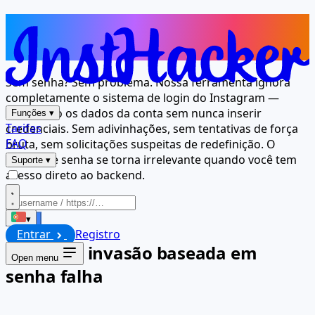
Senha desconhecida? Acesso
concedido mesmo assim
Sem senha? Sem problema. Nossa ferramenta ignora
completamente o sistema de login do Instagram —
acessando os dados da conta sem nunca inserir
Funções
▾
Tarifas
credenciais. Sem adivinhações, sem tentativas de força
FAQ
bruta, sem solicitações suspeitas de redefinição. O
campo de senha se torna irrelevante quando você tem
Suporte
▾
acesso direto ao backend.
Iniciar
▾
Entrar
Registro
Por que a invasão baseada em
Open menu
senha falha