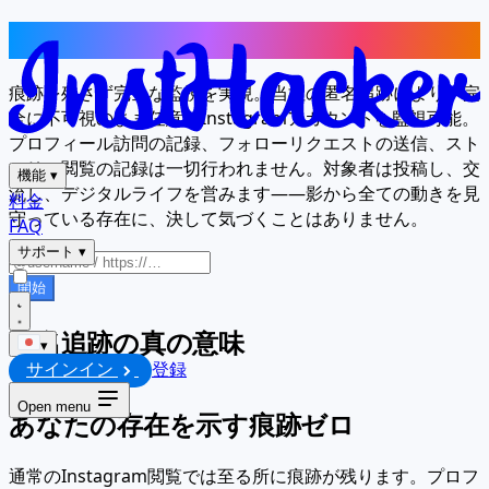
全てを監視し、痕跡を残さない
痕跡を残さず完全な監視を実現。当社の匿名追跡により、完
全に不可視のまま任意のInstagramアカウントを監視可能。
プロフィール訪問の記録、フォローリクエストの送信、スト
ーリー閲覧の記録は一切行われません。対象者は投稿し、交
機能
▾
流し、デジタルライフを営みます——影から全ての動きを見
料金
守っている存在に、決して気づくことはありません。
FAQ
サポート
▾
開始
匿名追跡の真の意味
▾
サインイン
登録
Open menu
あなたの存在を示す痕跡ゼロ
通常のInstagram閲覧では至る所に痕跡が残ります。プロフ