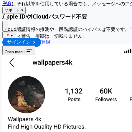
FAQ
またはそれ以降を使用している場合でも、メッセージへのア
サポート
▾
Apple IDやiCloudパスワード不要
iCloud認証情報の推測や二段階認証のバイパスは不要です。
ュリティ警告・痕跡は一切残りません。
▾
サインイン
登録
Open menu