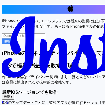
Instagramメッセージを
iPhone
iPhoneのクローズドなエコシステムでは従来の監視はほぼ
ファイルインストールなしで、あらゆるiPhoneモデルのIns
開始
iPhoneのセキュリティをバイパスしてIn
iOSで標準手法が失敗する理由
Appleの厳格なプライバシー制御により、ほとんどのスパイア
は容易に検出されるか技術的に複雑です。
最新iOSバージョンでも動作
機能
▾
料金
iOSのアップデートごとに、監視アプリが依存するセキュリティ