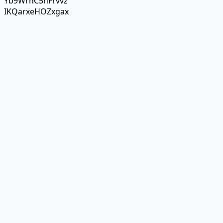
Yb9WrnC5nFrvvz
IKQarxeHOZxgax