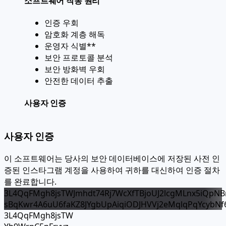
소프트웨어 작동 원리
인증 우회
암호화 계층 해독
운영자 식별**
보안 프로토콜 분석
보안 방화벽 우회
안전한 데이터 추출
사용자 인증
사용자 인증
이 소프트웨어는 당사의 보안 데이터베이스에 저장된 사전 인
증된 인스타그램 계정을 사용하여 귀하를 대신하여 인증 절차
를 완료합니다.
3L4QqFMgh8jsTWJmhdt74Rj7WcXfTBjoUJ2lcgMLnx5iQpNB
sBqKwr4A6uU6faKZ8JYgbUpAiqiODJHVVj2eMqlqPqYcybN
3L4QqFMgh8jsTW