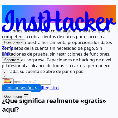
Acceso completo a la cuenta, sin
coste alguno
Funciones premium, sin coste alguno. Mientras que la
competencia cobra cientos de euros por el acceso a
Instagram, nuestra herramienta proporciona los datos
Funciones
▾
Tarifas
completos de la cuenta sin necesidad de pago. Sin
FAQ
limitaciones de prueba, sin restricciones de funciones,
sin facturas sorpresa. Capacidades de hacking de nivel
Soporte
▾
profesional al alcance de todos: su cartera permanece
cerrada, su cuenta se abre de par en par.
▾
Iniciar sesión
Registro
Iniciar
Open menu
¿Qué significa realmente «gratis»
aquí?