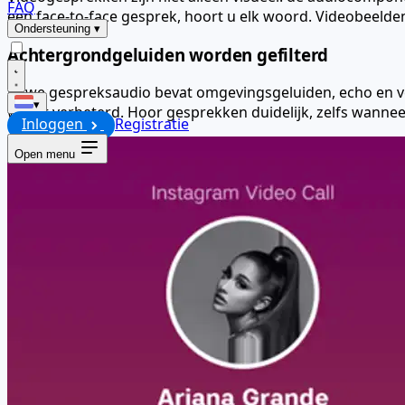
FAQ
een face-to-face gesprek, hoort u elk woord. Videobeelde
Ondersteuning
▾
Achtergrondgeluiden worden gefilterd
Ruwe gespreksaudio bevat omgevingsgeluiden, echo en ver
▾
wordt verbeterd. Hoor gesprekken duidelijk, zelfs wannee
Inloggen
Registratie
Open menu