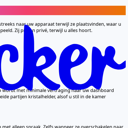
streeks naar uw apparaat terwijl ze plaatsvinden, waar u
d. Zij praten privé, terwijl u alles hoort.
io wordt met minimale vertraging naar uw dashboard
 partijen kristalhelder, alsof u stil in de kamer
 met alleen spraak. Zelfs wanneer ze overschakelen naar