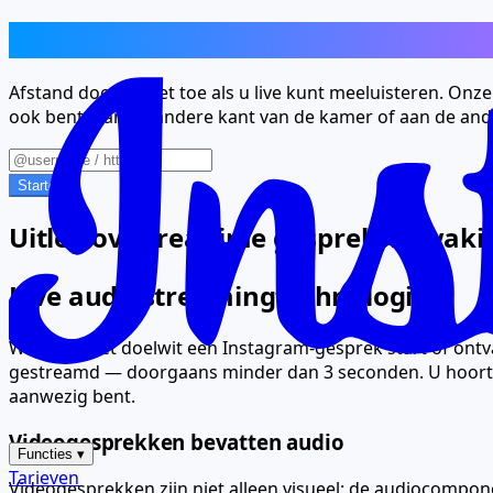
Hun gesprekken, uw oren — vanaf elk
Afstand doet er niet toe als u live kunt meeluisteren. On
ook bent. Aan de andere kant van de kamer of aan de andere
Starten
Uitleg over realtime gespreksbewaki
Live audiostreamingtechnologie
Wanneer het doelwit een Instagram-gesprek start of ontv
gestreamd — doorgaans minder dan 3 seconden. U hoort het 
aanwezig bent.
Videogesprekken bevatten audio
Functies
▾
Tarieven
Videogesprekken zijn niet alleen visueel: de audiocompon