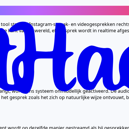
e locatie
ze tool streamt Instagram-spraak- en videogesprekken recht
 kant van de wereld, elk gesprek wordt in realtime afgespeel
ng
angt, wordt ons systeem onmiddellijk geactiveerd. De aud
gesprek zoals het zich op natuurlijke wijze ontvouwt, beide
ent wordt op dezelfde manier gestreamd als bij gesprekken