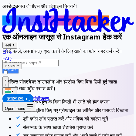
अपडेट:
उन्नत जीपीएस और डिवाइस निगरानी
दूसरे Instagram अकाउंट को ट्रैक करें
एक ऑनलाइन जासूस से Instagram हैक करें
कार्य
▾
सबसे पहले, अपना सत्र शुरू करने के लिए खाते का फ़ोन नंबर दर्ज करें।
टैरिफ
FAQ
सहायता
▾
शुरू करें
अतिरिक्त सॉफ़्टवेयर डाउनलोड और इंस्टॉल किए बिना छिपी हुई खाता
जानकारी तक पहुँच प्राप्त करें।
▾
साइन इन
पंजीकरण
फ़ोन तक पहुँच के बिना किसी भी खाते को हैक करना
Open menu
एक समझौता किए गए प्रोफ़ाइल का लॉगिन और पासवर्ड दिखाना
पूरी कॉल लॉग प्राप्त करें और भविष्य की कॉल्स सुनें
संलग्नक के साथ खाता डेटाबेस प्राप्त करें
एक सत्यापन कोड प्राप्त करें और अपने खाते में लॉग इन करें