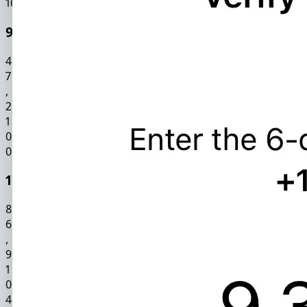
99.9% सटीकता दर
4
7
,
2
1
0
0
195 देशों में कवरेज
8
6
,
9
1
0
4