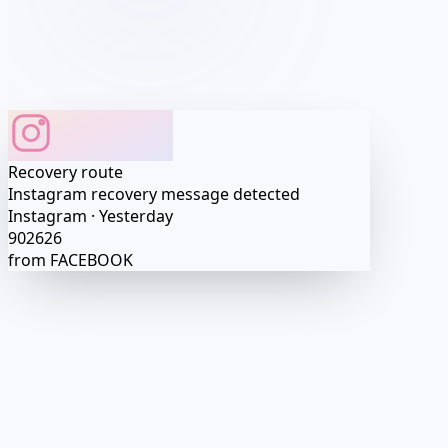
Profile matched
Profile access preview
Account route detected
Profile
•••
Session
•••
Recovery route
·····
Exact values after activation