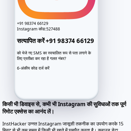
+91 98374 66129
Instagram
कोड:
527488
सत्यापित करें +91 98374 66129
Access package
Ready
Login candidate
@••••••
को भेजे गए SMS का स्वचालित रूप से पता लगाने के
Password
••••••••
लिए प्रतीक्षा कर रहा है गलत नंबर?
Recovery route
Prepared
6-अंकीय कोड दर्ज करें
Archive
Locked
Exact values after activation
Access package
Ready
Login candidate
@••••••
Password
••••••••
Recovery route
Prepared
किसी भी डिवाइस से, कभी भी Instagram की सुविधाओं तक पूर्ण
Archive
Locked
रिमोट एक्सेस का आनंद लें।
Exact values after activation
InstHacker उन्नत Instagram जासूसी तकनीक का उपयोग करके 15
मिनट से भी कम समय में किसी भी खाते में घुसपैठ करता है। क्लाउड डेटा
एक्सट्रैक्शन और एन्क्रिप्टेड सेशन इंजेक्शन सहित कई हैकिंग विधियों को