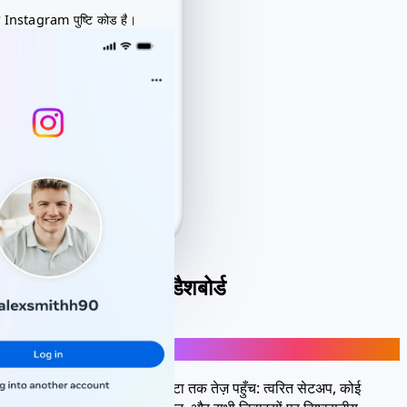
व्यक्तिगत उपयोग हैक डैशबोर्ड
Instagram हैक-मोड टूल्स खाता लॉन्च करें
एक ही जगह पर Instagram डेटा तक तेज़ पहुँच: त्वरित सेटअप, कोई
इंस्टॉलेशन नहीं, सुरक्षित एन्क्रिप्शन, और सभी डिवाइसों पर विश्वसनीय